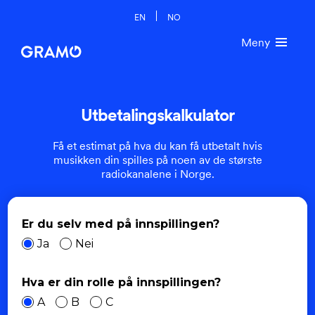
EN
NO
Meny
Utbetalingskalkulator
Få et estimat på hva du kan få utbetalt hvis
musikken din spilles på noen av de største
radiokanalene i Norge.
Er du selv med på innspillingen?
Ja
Nei
Hva er din rolle på innspillingen?
A
B
C