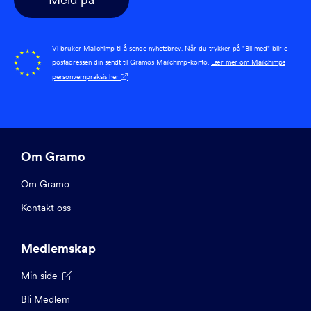
Vi bruker Mailchimp til å sende nyhetsbrev. Når du trykker på "Bli med" blir e-
postadressen din sendt til Gramos Mailchimp-konto.
Lær mer om Mailchimps
personvernpraksis her

Om Gramo
Om Gramo
Kontakt oss
Medlemskap
Min side

Bli Medlem