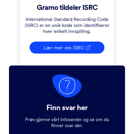
Gramo tildeler ISRC
International Standard Recording Code
(ISRC) er en unik kode som identifiserer
hver enkelt innspilling.
Lær mer om ISRC

Finn svar her
Prøv gjerne vårt infosenter og se om du
finner svar der.