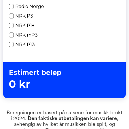
Radio Norge
NRK P3
NRK P1+
NRK mP3
NRK P13
Estimert beløp
0
kr
Beregningen er basert på satsene for musikk brukt
i 2024.
Den faktiske utbetalingen
kan variere
,
avhengig av hvilket år musikken ble spilt, og