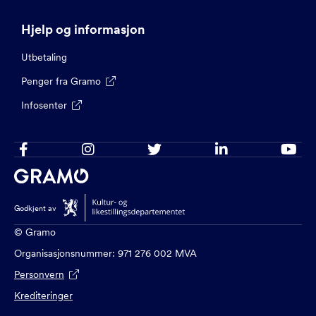
Hjelp og informasjon
Utbetaling
Penger fra Gramo

Infosenter






Godkjent av
© Gramo
Organisasjonsnummer: 971 276 002 MVA
Personvern

Krediteringer