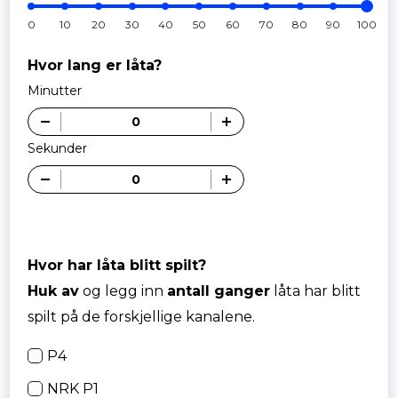
0
10
20
30
40
50
60
70
80
90
100
Hvor lang er låta?
Minutter
Sekunder
Hvor har låta blitt spilt?
Huk av
og legg inn
antall ganger
låta har blitt
spilt på de forskjellige kanalene.
P4
NRK P1