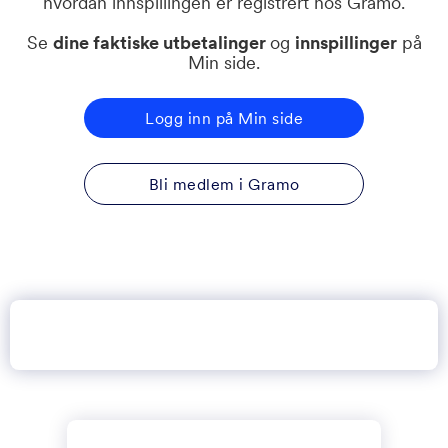
hvordan innspillingen er registrert hos Gramo.
Se
dine faktiske utbetalinger
og
innspillinger
på
Min side.
Logg inn på Min side
Bli medlem i Gramo