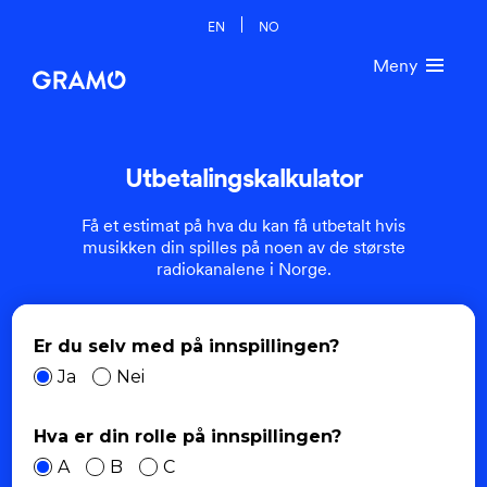
EN
NO
Meny
Utbetalingskalkulator
Få et estimat på hva du kan få utbetalt hvis
musikken din spilles på noen av de største
radiokanalene i Norge.
Er du selv med på innspillingen?
Ja
Nei
Hva er din rolle på innspillingen?
A
B
C