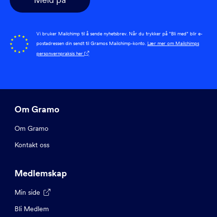
Vi bruker Mailchimp til å sende nyhetsbrev. Når du trykker på "Bli med" blir e-
postadressen din sendt til Gramos Mailchimp-konto.
Lær mer om Mailchimps
personvernpraksis her

Om Gramo
Om Gramo
Kontakt oss
Medlemskap
Min side

Bli Medlem