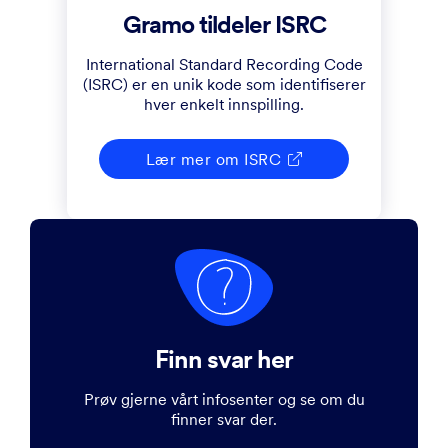
Gramo tildeler ISRC
International Standard Recording Code
(ISRC) er en unik kode som identifiserer
hver enkelt innspilling.
Lær mer om ISRC

Finn svar her
Prøv gjerne vårt infosenter og se om du
finner svar der.