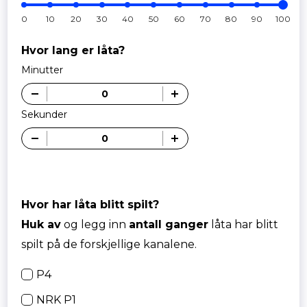
0
10
20
30
40
50
60
70
80
90
100
Hvor lang er låta?
Minutter
Sekunder
Hvor har låta blitt spilt?
Huk av
og legg inn
antall ganger
låta har blitt
spilt på de forskjellige kanalene.
P4
NRK P1