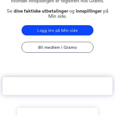
hvordan innspillingen er registrert hos Gramo.
Se
dine faktiske utbetalinger
og
innspillinger
på
Min side.
Logg inn på Min side
Bli medlem i Gramo