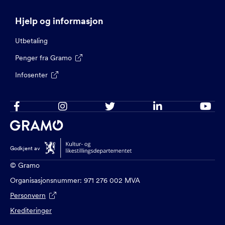
Hjelp og informasjon
Utbetaling
Penger fra Gramo

Infosenter






Godkjent av
© Gramo
Organisasjonsnummer: 971 276 002 MVA
Personvern

Krediteringer