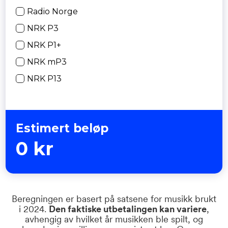
Radio Norge
NRK P3
NRK P1+
NRK mP3
NRK P13
Estimert beløp
0
kr
Beregningen er basert på satsene for musikk brukt
i 2024.
Den faktiske utbetalingen
kan variere
,
avhengig av hvilket år musikken ble spilt, og